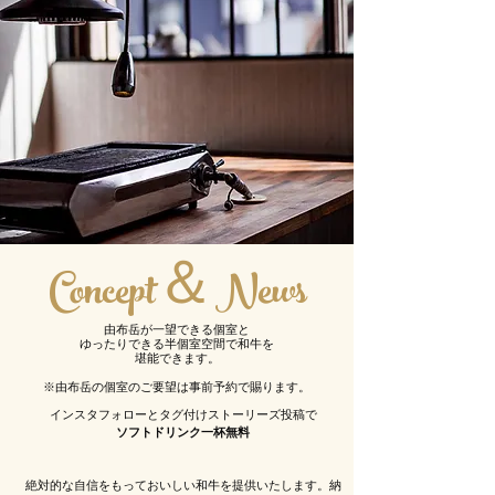
Concept＆News
由布岳が一望できる個室と
ゆったりできる半個室空間で和牛を
堪能できます。
※由布岳の個室のご要望は事前予約で賜ります。
インスタフォローと
タグ付けストーリーズ投稿で
ソフトドリンク一杯無料
絶対的な自信をもっておいしい和牛を提供いたします。納