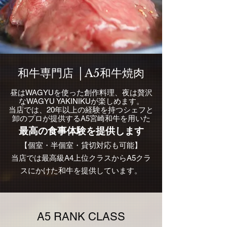
和牛専門店 │A5
和牛焼肉
昼はWAGYUを使った創作料理、夜は贅沢
なWAGYU YAKINIKUが楽しめます。
当店では、20年以上の経験を持つシェフと
卸のプロが提供するA5宮崎和牛を用いた
最高の食事体験を提供します
【個室・半個室・貸切対応も可能】
当店では​最高級A4上位クラスからA5クラ
スにかけた和牛を提供しています。
​A5 RANK CLASS