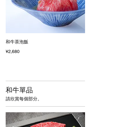
和牛茶泡飯
¥2,680
和牛單品
請欣賞每個部分。