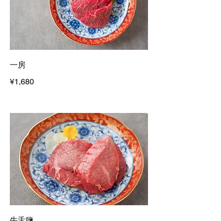
一房
¥1,680
牛舌鹽