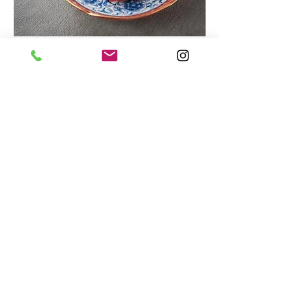
舌頭厚片
¥1,880
友山閣
¥1,680
札布通
¥1,880
烤沙朗牛排2塊（加蛋）
¥1,780